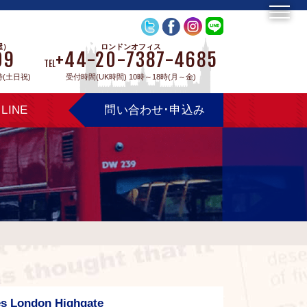
屋）
ロンドンオフィス
09
+44-20-7387-4685
TEL
時(土日祝)
受付時間(UK時間) 10時～18時(月～金)
LINE
問い合わせ･申込み
es London Highgate