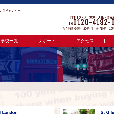
ン留学センター
日本オフィス（東京・大阪・名古
0120-4192-
TEL
受付時間/10時～20時(月～金)/10時～19
学校一覧
サポート
アクセス
l London
St Gil