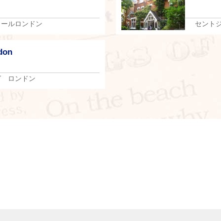
クールロンドン
セント
don
グ ロンドン