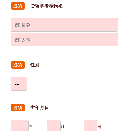
ご留学者様氏名
必須
性別
必須
生年月日
必須
年
月
日