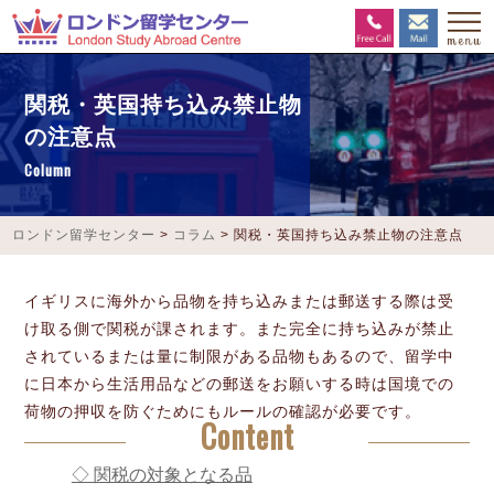
関税・英国持ち込み禁止物
の注意点
Column
ロンドン留学センター
>
コラム
>
関税・英国持ち込み禁止物の注意点
イギリスに海外から品物を持ち込みまたは郵送する際は受
け取る側で関税が課されます。また完全に持ち込みが禁止
されているまたは量に制限がある品物もあるので、留学中
に日本から生活用品などの郵送をお願いする時は国境での
荷物の押収を防ぐためにもルールの確認が必要です。
Content
◇ 関税の対象となる品