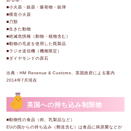
■小火器・銃器・爆発物・銃弾
■模造小火器
■刀類
■生きた動物
■絶滅危惧種（動物・植物含む）
■動物の毛皮を使用した既製品
■ラジオ送信機（機種限定）
■ダイヤモンドの原石
出典：HM Revenue & Customs、英国政府による案内
2014年7月現在
英国への持ち込み制限物
■動物性の食品（肉、乳製品など）
EUの国からの持ち込み（郵送含む）は食品に病原菌などが