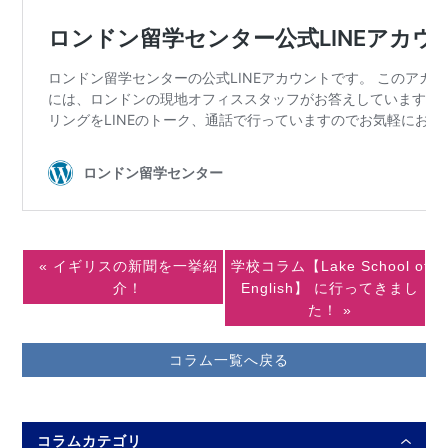
« イギリスの新聞を一挙紹
学校コラム【Lake School of
介！
English】 に行ってきまし
た！ »
コラム一覧へ戻る
コラムカテゴリ