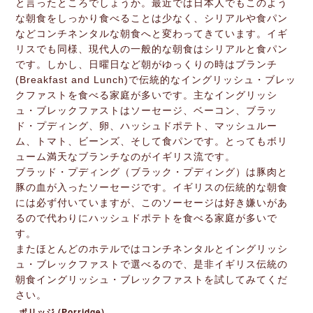
と言ったところでしょうか。最近では日本人でもこのよう
な朝食をしっかり食べることは少なく、シリアルや食パン
などコンチネンタルな朝食へと変わってきています。イギ
リスでも同様、現代人の一般的な朝食はシリアルと食パン
です。しかし、日曜日など朝がゆっくりの時はブランチ
(Breakfast and Lunch)で伝統的なイングリッシュ・ブレッ
クファストを食べる家庭が多いです。主なイングリッシ
ュ・ブレックファストはソーセージ、ベーコン、ブラッ
ド・プディング、卵、ハッシュドポテト、マッシュルー
ム、トマト、ビーンズ、そして食パンです。とってもボリ
ューム満天なブランチなのがイギリス流です。
ブラッド・プディング（ブラック・プディング）は豚肉と
豚の血が入ったソーセージです。イギリスの伝統的な朝食
には必ず付いていますが、このソーセージは好き嫌いがあ
るので代わりにハッシュドポテトを食べる家庭が多いで
す。
またほとんどのホテルではコンチネンタルとイングリッシ
ュ・ブレックファストで選べるので、是非イギリス伝統の
朝食イングリッシュ・ブレックファストを試してみてくだ
さい。
ポリッジ (Porridge)