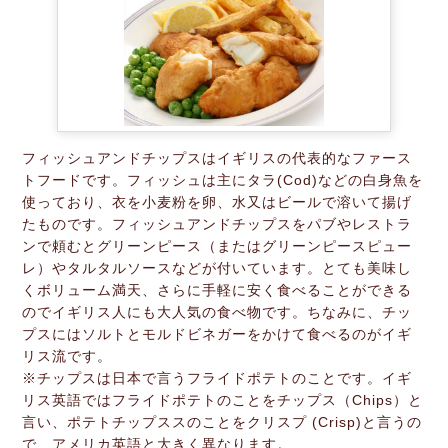
フィッシュアンドチップスはイギリスの代表的なファース
トフードです。フィッシュは主にタラ(Cod)などの白身魚を
使っており、衣を小麦粉を卵、水又はビールで溶いて揚げ
たものです。フィッシュアンドチップスをパブやレストラ
ンで頼むとグリーンピース（またはグリーンピースピュー
レ）やタルタルソースなどが付いています。とても美味し
くボリューム満天、さらに手軽に安く食べることができる
のでイギリス人にも大人気の食べ物です。ちなみに、チッ
プスにはソルトとモルドビネガーをかけて食べるのがイギ
リス流です。
※チップスは日本で言うフライドポテトのことです。イギ
リス英語ではフライドポテトのことをチップス（Chips）と
言い、ポテトチップススのことをクリスプ (Crisp)と言うの
で、アメリカ英語と大きく異なります。