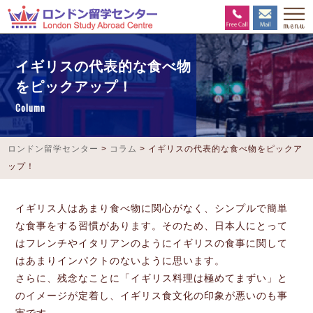
イギリスの代表的な食べ物
をピックアップ！
Column
ロンドン留学センター
>
コラム
>
イギリスの代表的な食べ物をピックア
ップ！
イギリス人はあまり食べ物に関心がなく、シンプルで簡単
な食事をする習慣があります。そのため、日本人にとって
はフレンチやイタリアンのようにイギリスの食事に関して
はあまりインパクトのないように思います。
さらに、残念なことに「イギリス料理は極めてまずい」と
のイメージが定着し、イギリス食文化の印象が悪いのも事