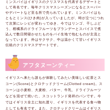
ミンスパイはイギリスのクリスマスを代表するデザートと
して有名です。毎年クリスマスシーズンになるとスーパー
やデパートなど至る所で売られています。ミンスパイはも
ともとミンス(ひき肉)が入っていましたが、時が立つにつれ
て次第にレシピが変わってゆき、今ではリンゴ、干しぶど
う、柑橘系のドライフルーツをブランデーとスパイスで煮
込んで数日間寝かせたものをパイ生地で包むものが主流と
なっています。外はサクサク、中は温かくて甘いイギリス
伝統のクリスマスデザートです。
アフタヌーンティー
イギリスへ来たら誰もが体験してみたい美味しい紅茶とス
コーン(Scone)とクロテッドクリーム(Clotted cream)。ス
コーンは小麦粉、大麦粉、バター、牛乳、ドライフルーツ
などを混ぜて焼いた、スコットランド発祥のパンです。今
ではイギリス全土に知れ渡り、イギリスを代表する食べ物
としても有名です。また、クロテッドクリームはイギリス