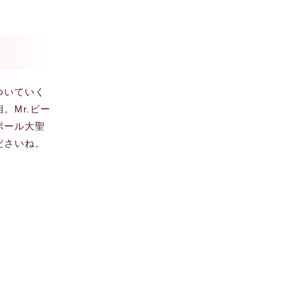
ついていく
。Mr.ビー
ポール大聖
ださいね。