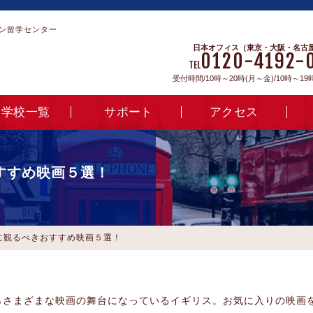
ン留学センター
日本オフィス（東京・大阪・名古
0120-4192-
TEL
受付時間/10時～20時(月～金)/10時～19
学校一覧
サポート
アクセス
すすめ映画５選！
に観るべきおすすめ映画５選！
らさまざまな映画の舞台になっているイギリス。お気に入りの映画