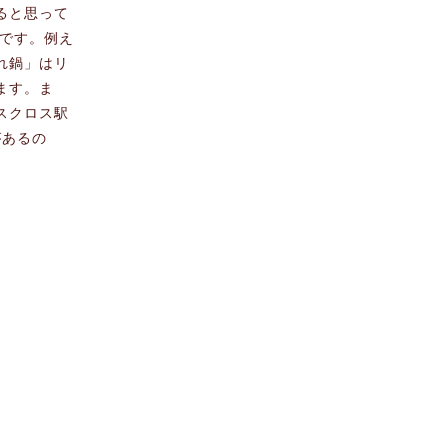
ると思って
んです。例え
れ鍋」はリ
ます。ま
スクロス駅
があるの