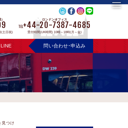
屋）
ロンドンオフィス
09
+44-20-7387-4685
TEL
時(土日祝)
受付時間(UK時間) 10時～18時(月～金)
LINE
問い合わせ･申込み
を見つけ