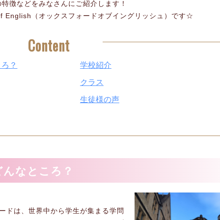
の特徴などをみなさんにご紹介します！
 of English（オックスフォードオブイングリッシュ）です☆
Content
ころ？
学校紹介
クラス
生徒様の声
どんなところ？
ォードは、世界中から学生が集まる学問