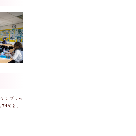
。ケンブリッ
も74％と、