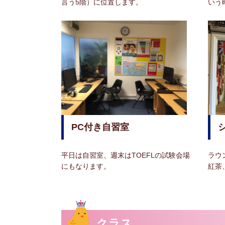
言う5階）に位置します。
いう
PC付き自習室
平日は自習室、週末はTOEFLの試験会場
ラウ
にもなります。
紅茶
クラス