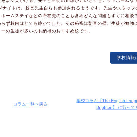
景をよく見かける、先生と生徒の距離が近いとてもアットホームな
パブナイトは、校長先生自らも参加されるようです。先生やスタッフ
、ホームステイなどの滞在先のことも含めどんな問題もすぐに相談
わらず校内はとても静かでした。その秘密は防音の壁。生徒が勉強
ターの生徒が多いのも納得のおすすめ校です。
学校情報
学校コラム【The English Langu
コラム一覧へ戻る
Brighton】 に行っ