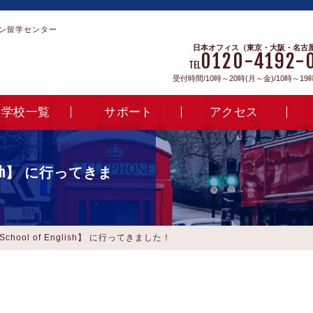
ン留学センター
日本オフィス（東京・大阪・名古
0120-4192-
TEL
受付時間/10時～20時(月～金)/10時～19
学校一覧
サポート
アクセス
glish】 に行ってきま
School of English】 に行ってきました！
。