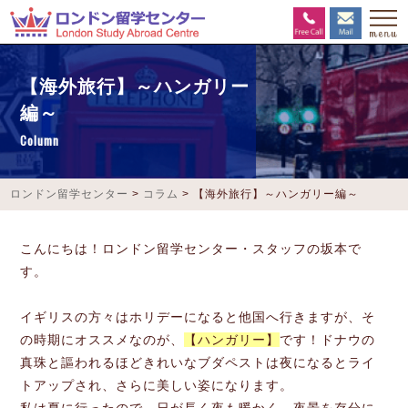
【海外旅行】～ハンガリー
編～
Column
ロンドン留学センター
>
コラム
>
【海外旅行】～ハンガリー編～
こんにちは！ロンドン留学センター・スタッフの坂本で
す。
イギリスの方々はホリデーになると他国へ行きますが、そ
の時期にオススメなのが、
【ハンガリー】
です！ドナウの
真珠と謳われるほどきれいなブダペストは夜になるとライ
トアップされ、さらに美しい姿になります。