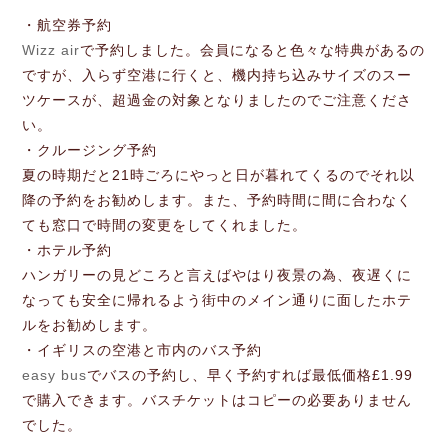
・航空券予約
Wizz air
で予約しました。会員になると色々な特典があるの
ですが、入らず空港に行くと、機内持ち込みサイズのスー
ツケースが、超過金の対象となりましたのでご注意くださ
い。
・クルージング予約
夏の時期だと21時ごろにやっと日が暮れてくるのでそれ以
降の予約をお勧めします。また、予約時間に間に合わなく
ても窓口で時間の変更をしてくれました。
・ホテル予約
ハンガリーの見どころと言えばやはり夜景の為、夜遅くに
なっても安全に帰れるよう街中のメイン通りに面したホテ
ルをお勧めします。
・イギリスの空港と市内のバス予約
easy bus
でバスの予約し、早く予約すれば最低価格£1.99
で購入できます。バスチケットはコピーの必要ありません
でした。