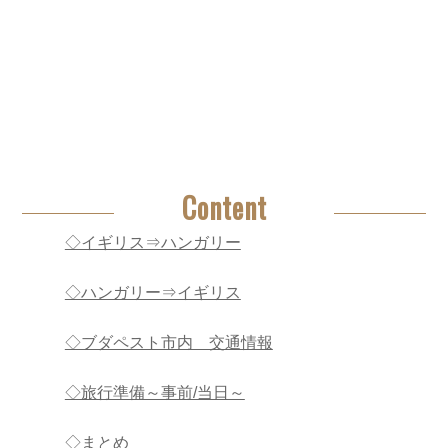
Content
◇イギリス⇒ハンガリー
◇ハンガリー⇒イギリス
◇ブダペスト市内 交通情報
◇旅行準備～事前/当日～
◇まとめ