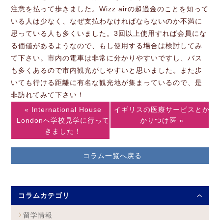
注意を払って歩きました。Wizz airの超過金のことを知って
いる人は少なく、なぜ支払わなければならないのか不満に
思っている人も多くいました。3回以上使用すれば会員にな
る価値があるようなので、もし使用する場合は検討してみ
て下さい。市内の電車は非常に分かりやすいですし、バス
も多くあるので市内観光がしやすいと思いました。また歩
いても行ける距離に有名な観光地が集まっているので、是
非訪れてみて下さい！
« International House
イギリスの医療サービスとか
Londonへ学校見学に行って
かりつけ医 »
きました！
コラム一覧へ戻る
コラムカテゴリ
留学情報