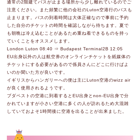
通常の2階建てバスが止まる場所から少し離れているのでご
注意ください。また頻繁に他の会社のLuton空港行のバスも
止まります。バスの到着時間は大体正確なので事前に予約
した自分のチケットの時間を確認しながら待ちます。夏で
も朝晩は冷え込むことがあるため重ね着できるものを持っ
ていくことをオススメします。
London Luton 08:40 ⇒ Budapest Terminal2B 12:05
EU出身以外の人は航空券のオンラインチケットを紙媒体の
チケットにする必要があるので係員さんにどこに行けばよ
いのか聞いた方が良いです。
イギリスからハンガリーへの便は主にLuton空港のwizz air
が良く使用されるようです。
ブダペストの空港に到着するとEU出身とnon-EU出身で分
かれていますが小さい空港に多くの人が訪れるため大混雑
していておよそ1時間後に空港を出ることが出来ました。