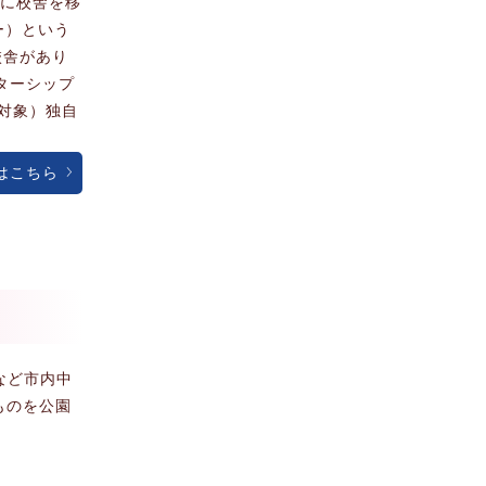
年に校舎を移
ター）という
校舎があり
ターシップ
対象）独自
はこちら
クなど市内中
ものを公園