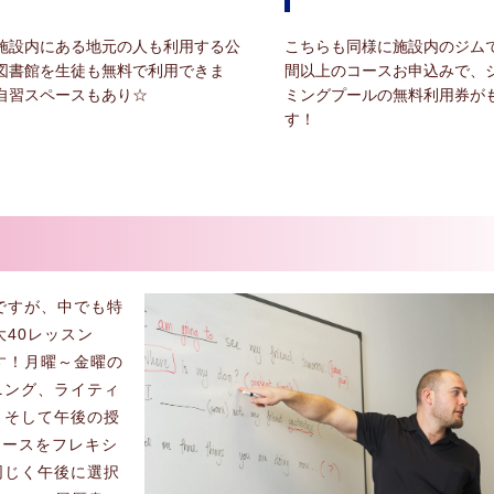
施設内にある地元の人も利用する公
こちらも同様に施設内のジムで
図書館を生徒も無料で利用できま
間以上のコースお申込みで、
自習スペースもあり☆
ミングプールの無料利用券が
す！
esですが、中でも特
大40レッスン
す！月曜～金曜の
ニング、ライティ
。そして午後の授
コースをフレキシ
同じく午後に選択