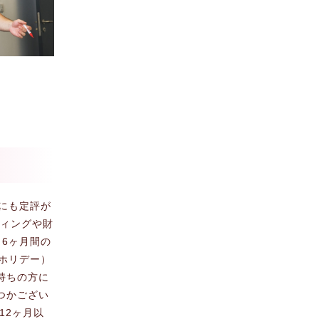
トにも定評が
ティングや財
6ヶ月間の
ホリデー）
持ちの方に
つかござい
12ヶ月以