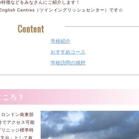
の特徴などをみなさんにご紹介します！
glish Centres（ツインイングリッシュセンター）です☆
Content
学校紹介
おすすめコース
学校訪問の感想
ところ？
、ロンドン南東部
分でアクセス可能
グリニッジ標準時
ッジ天文台」として有