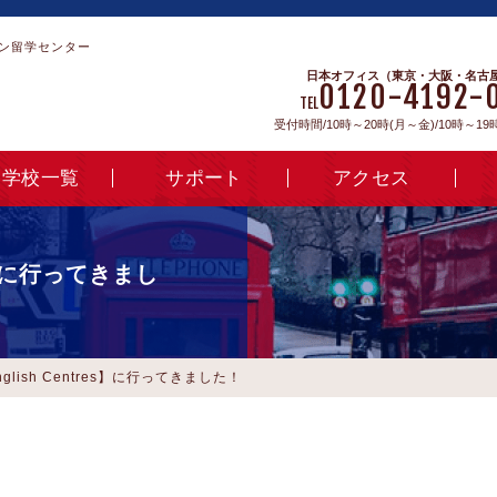
ン留学センター
日本オフィス（東京・大阪・名古
0120-4192-
TEL
受付時間/10時～20時(月～金)/10時～19
学校一覧
サポート
アクセス
res】に行ってきまし
glish Centres】に行ってきました！
。