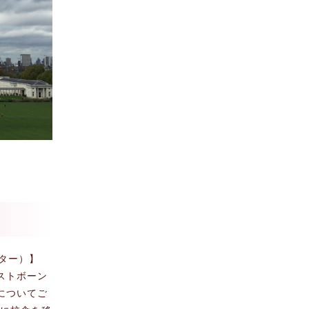
センター）】
ストボーン
についてご