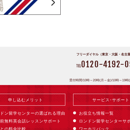
フリーダイヤル（東京・大阪・名古
0120-4192-0
TEL
受付時間/10時～20時(月～金)/10時～19時
申し込むメリット
サービス･サポート
ドン留学センターの選ばれる理由
お役立ち情報一覧
前無料英会話レッスンサポート
ロンドン留学センターサ
との料金比較
ワーホリパック