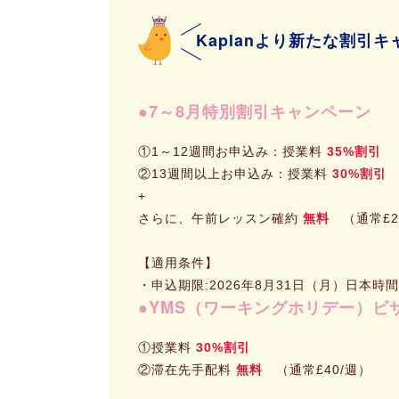
Kaplanより新たな割引
7～8月特別割引キャンペーン
①1～12週間お申込み：授業料
35%割引
②13週間以上お申込み：授業料
30%割引
+
さらに、午前レッスン確約
無料
（通常£2
【適用条件】
・申込期限:2026年8月31日（月）日本時間
YMS（ワーキングホリデー）ビ
①授業料
30%割引
②滞在先手配料
無料
（通常£40/週）