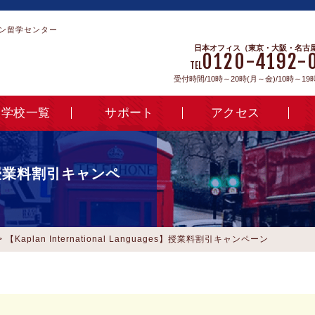
ン留学センター
日本オフィス（東京・大阪・名古
0120-4192-
TEL
受付時間/10時～20時(月～金)/10時～19
学校一覧
サポート
アクセス
uages】授業料割引キャンペ
>
【Kaplan International Languages】授業料割引キャンペーン