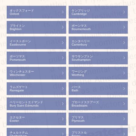
オックスフォード
ケンブリッジ
Oxford
Cambridge
ブライトン
ボーンマス
Brighton
Bournemouth
イーストボーン
カンタベリー
Eastbourne
Canterbury
ポーツマス
サウサンプトン
Portsmouth
Southampton
ウィンチェスター
ワージング
Winchester
Worthing
ラムズゲート
バース
Ramsgate
Bath
ベリーセントエドマンド
ブロードステアーズ
Bury Saint Edmunds
Broadstairs
エクセター
プリマス
Exeter
Plymouth
チェルトナム
ブリストル
Cheltenham
Bristol