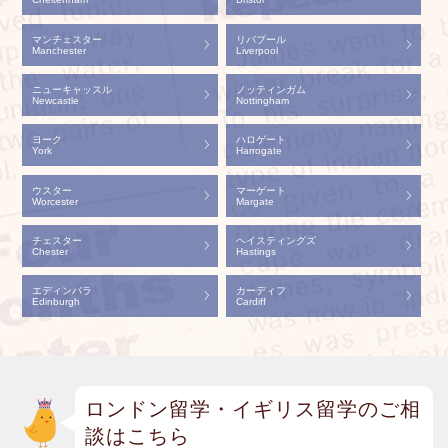
マンチェスター
リバプール
Manchester
Liverpool
ニューキャッスル
ノッティンガム
Newcastle
Nottingham
ヨーク
ハロゲート
York
Harrogate
ウスター
マーゲート
Worcester
Margate
チェスター
ヘイスティングズ
Chester
Hastings
エディンバラ
カーディフ
Edinburgh
Cardiff
ロンドン留学・イギリス留学のご相
談はこちら