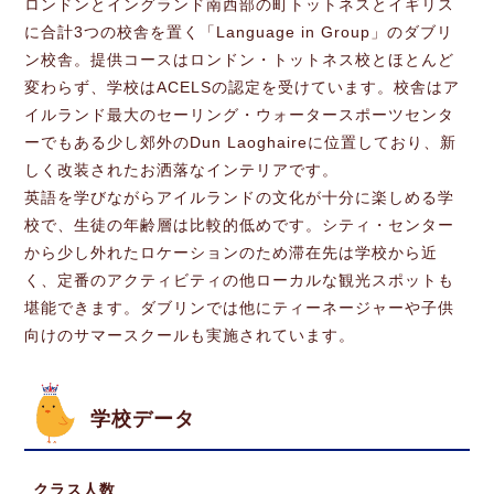
ロンドンとイングランド南西部の町トットネスとイギリス
に合計3つの校舎を置く「Language in Group」のダブリ
ン校舎。提供コースはロンドン・トットネス校とほとんど
変わらず、学校はACELSの認定を受けています。校舎はア
イルランド最大のセーリング・ウォータースポーツセンタ
ーでもある少し郊外のDun Laoghaireに位置しており、新
しく改装されたお洒落なインテリアです。
英語を学びながらアイルランドの文化が十分に楽しめる学
校で、生徒の年齢層は比較的低めです。シティ・センター
から少し外れたロケーションのため滞在先は学校から近
く、定番のアクティビティの他ローカルな観光スポットも
堪能できます。ダブリンでは他にティーネージャーや子供
向けのサマースクールも実施されています。
学校データ
クラス人数