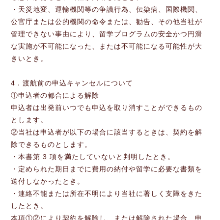
・天災地変、運輸機関等の争議行為、伝染病、国際機関、
公官庁または公的機関の命令または、勧告、その他当社が
管理できない事由により、留学プログラムの安全かつ円滑
な実施が不可能になった、または不可能になる可能性が大
きいとき。
4．渡航前の申込キャンセルについて
①申込者の都合による解除
申込者は出発前いつでも申込を取り消すことができるもの
とします。
②当社は申込者が以下の場合に該当するときは、契約を解
除できるものとします。
・本書第 3 項を満たしていないと判明したとき。
・定められた期日までに費用の納付や留学に必要な書類を
送付しなかったとき。
・連絡不能または所在不明により当社に著しく支障をきた
したとき。
本項①②により契約を解除し、または解除された場合、申