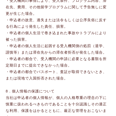
・受入機関の事情により、受入条件、プログラム内容、滞
在先、費用、その他留学プログラムに関して予告無しに変
更が生じた場合。
・申込者の故意、過失または法令もしくは公序良俗に反す
る行為により発生した責任、損害。
・申込者の個人生活で巻き込まれた事故やトラブルにより
被った損害。
・申込者の個人生活に起因する受入機関側の処罰（退学、
謹慎等）または滞在先からの滞在者拒否が発生した場合。
・申込者の都合で、受入機関の申請に必要となる書類を所
定期日までに提出できなかった場合。
・申込者の都合でパスポート、査証が取得できないとき、
または現地で入国拒否された場合。
8．個人情報の保護について
当社は申込者の個人情報が、個人の人格尊重の理念の下に
慎重に扱われるべきものであることを十分認識しその適正
な利用、保護をはかるとともに、厳正な管理をおこないま