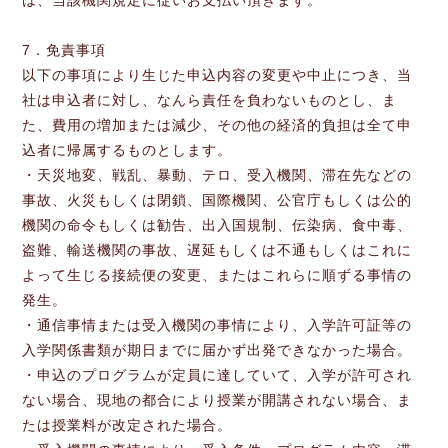
は、当該機関規定に従いお支払い頂きます。
7．免責事項
以下の事項により生じた申込内容の変更や中止につき、当
社は申込者に対し、なんら責任を負わないものとし、ま
た、費用の増加または減少、その他の経済的負担は全て申
込者に帰属するものとします。
・天災地変、戦乱、暴動、テロ、受入機関、滞在先などの
事故、火災もしくは閉鎖、国際機関、公官庁もしくは公的
機関の命令もしくは勧告、出入国規制、伝染病、食中毒、
盗難、輸送機関の事故、遅延もしくは不通もしくはこれに
よって生じる接続便の変更、またはこれらに順ずる事情の
発生。
・通信事情または受入機関の事情により、入学許可証等の
入学関係書類が期日までに届かず出発できなかった場合。
・申込のプログラムが定員に達していて、入学が許可され
ない場合、現地の都合により授業が開講されない場合、ま
たは授業料が改定された場合。