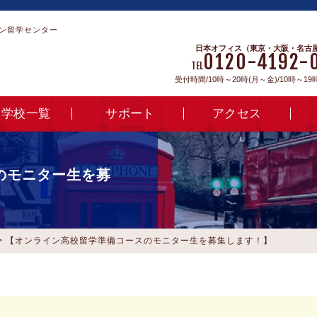
ン留学センター
日本オフィス（東京・大阪・名古
0120-4192-
TEL
受付時間/10時～20時(月～金)/10時～19
学校一覧
サポート
アクセス
のモニター生を募
>
【オンライン高校留学準備コースのモニター生を募集します！】