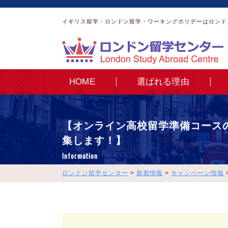
イギリス留学・ロンドン留学・ワーキングホリデーはロンド
HOME
選ばれる理由
【オンライン高校留学準備コース
集します！】
Information
ロンドン留学センター
>
新着情報
>
キャンペーン情報