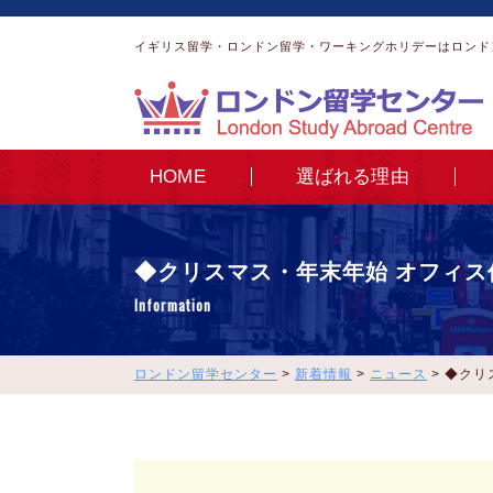
イギリス留学・ロンドン留学・ワーキングホリデーはロンド
HOME
選ばれる理由
◆クリスマス・年末年始 オフィス
Information
ロンドン留学センター
>
新着情報
>
ニュース
>
◆クリ