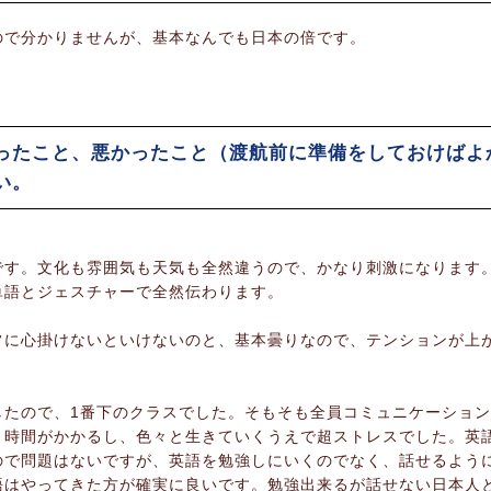
ので分かりませんが、基本なんでも日本の倍です。
ったこと、悪かったこと（渡航前に準備をしておけばよ
い。
です。文化も雰囲気も天気も全然違うので、かなり刺激になります
単語とジェスチャーで全然伝わります。
常に心掛けないといけないのと、基本曇りなので、テンションが上
したので、1番下のクラスでした。そもそも全員コミュニケーショ
り時間がかかるし、色々と生きていくうえで超ストレスでした。英
ので問題はないですが、英語を勉強しにいくのでなく、話せるよう
語はやってきた方が確実に良いです。勉強出来るが話せない日本人