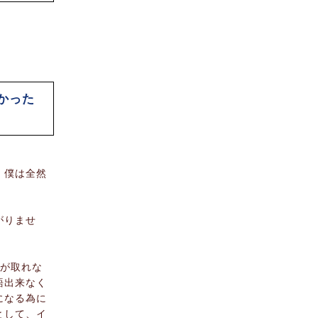
かった
。僕は全然
がりませ
ンが取れな
語出来なく
になる為に
として、イ