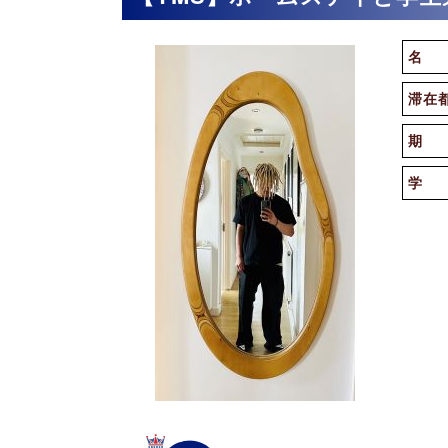
名 
滞在
期 
学 