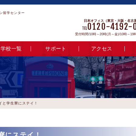
ン留学センター
日本オフィス（東京・大阪・名古
0120-4192-
TEL
受付時間/10時～20時(月～金)/10時～19
学校一覧
サポート
アクセス
イと学生寮にステイ！
生寮にステイ！