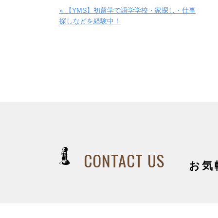
« 【YMS】初留学で語学学校・家探し・仕事
探しなどを経験中！
CONTACT US
お気