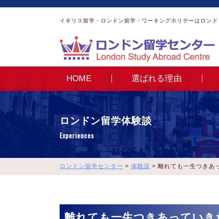
イギリス留学・ロンドン留学・ワーキングホリデーはロンド
HOME
選ばれる理由
ロンドン留学体験談
Experiences
ロンドン留学センター
>
体験談
>
離れても一生つきあ
離れても一生つきあっていき