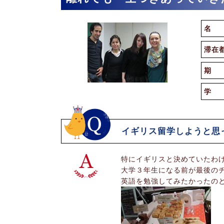
名 
滞在
期 
学 
イギリス留学しようと思
特にイギリスと決めていたわ
大学３年生になる前が最後の
英語を勉強してみたかったの