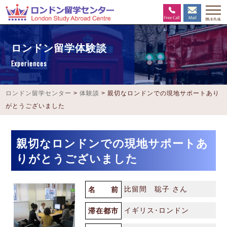
ロンドン留学体験談
Experiences
ロンドン留学センター
>
体験談
>
親切なロンドンでの現地サポートあり
がとうございました
親切なロンドンでの現地サポートあ
りがとうございました
比留間 聡子 さん
名 前
イギリス･ロンドン
滞在都市