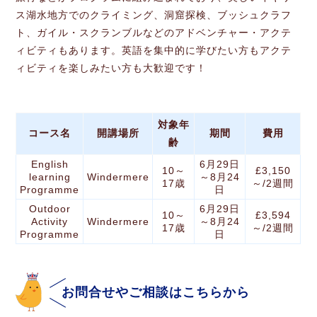
ス湖水地方でのクライミング、洞窟探検、ブッシュクラフ
ト、ガイル・スクランブルなどのアドベンチャー・アクテ
ィビティもあります。英語を集中的に学びたい方もアクテ
ィビティを楽しみたい方も大歓迎です！
対象年
コース名
開講場所
期間
費用
齢
English
6月29日
10～
£3,150
learning
Windermere
～8月24
17歳
～/2週間
Programme
日
Outdoor
6月29日
10～
£3,594
Activity
Windermere
～8月24
17歳
～/2週間
Programme
日
お問合せやご相談はこちらから