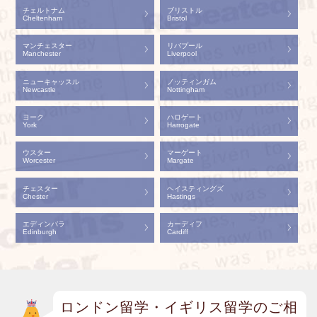
チェルトナム
ブリストル
Cheltenham
Bristol
マンチェスター
リバプール
Manchester
Liverpool
ニューキャッスル
ノッティンガム
Newcastle
Nottingham
ヨーク
ハロゲート
York
Harrogate
ウスター
マーゲート
Worcester
Margate
チェスター
ヘイスティングズ
Chester
Hastings
エディンバラ
カーディフ
Edinburgh
Cardiff
ロンドン留学・イギリス留学のご相