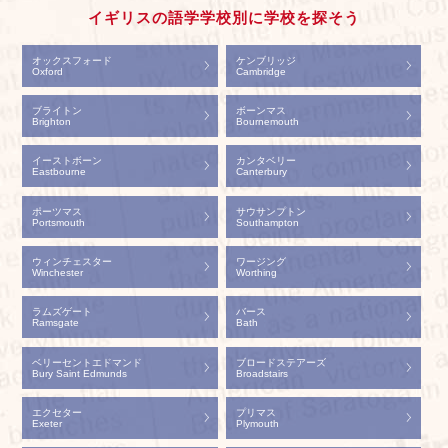
イギリスの語学学校別に学校を探そう
オックスフォード
ケンブリッジ
Oxford
Cambridge
ブライトン
ボーンマス
Brighton
Bournemouth
イーストボーン
カンタベリー
Eastbourne
Canterbury
ポーツマス
サウサンプトン
Portsmouth
Southampton
ウィンチェスター
ワージング
Winchester
Worthing
ラムズゲート
バース
Ramsgate
Bath
ベリーセントエドマンド
ブロードステアーズ
Bury Saint Edmunds
Broadstairs
エクセター
プリマス
Exeter
Plymouth