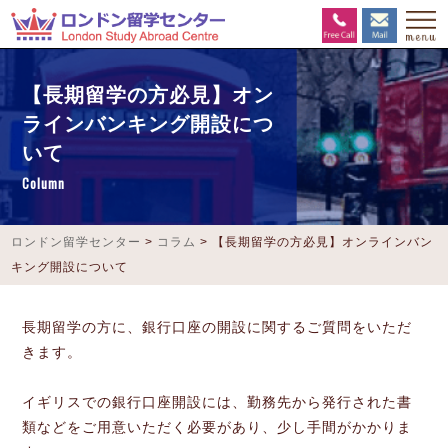
【長期留学の方必見】オン
ラインバンキング開設につ
いて
Column
ロンドン留学センター
>
コラム
>
【長期留学の方必見】オンラインバン
キング開設について
長期留学の方に、銀行口座の開設に関するご質問をいただ
きます。
イギリスでの銀行口座開設には、勤務先から発行された書
類などをご用意いただく必要があり、少し手間がかかりま