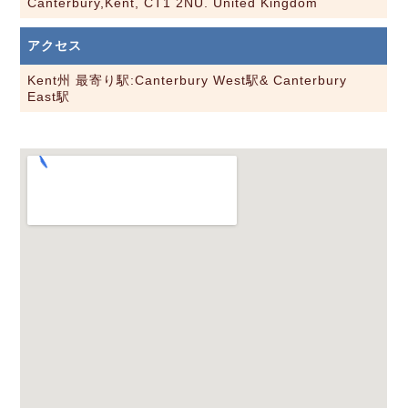
Canterbury,Kent, CT1 2NU. United Kingdom
アクセス
Kent州 最寄り駅:Canterbury West駅& Canterbury
East駅