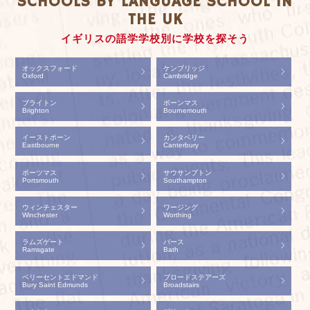
SCHOOLS BY LANGUAGE SCHOOL IN
THE UK
イギリスの語学学校別に学校を探そう
オックスフォード
ケンブリッジ
Oxford
Cambridge
ブライトン
ボーンマス
Brighton
Bournemouth
イーストボーン
カンタベリー
Eastbourne
Canterbury
ポーツマス
サウサンプトン
Portsmouth
Southampton
ウィンチェスター
ワージング
Winchester
Worthing
ラムズゲート
バース
Ramsgate
Bath
ベリーセントエドマンド
ブロードステアーズ
Bury Saint Edmunds
Broadstairs