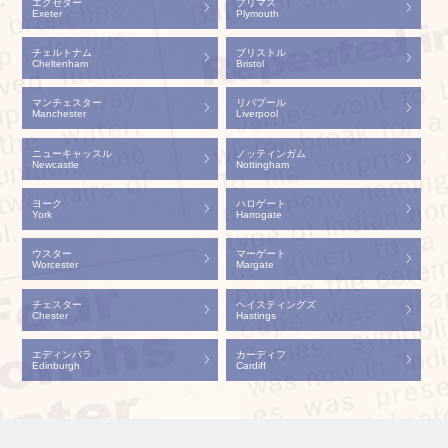
エクセター
プリマス
Exeter
Plymouth
チェルトナム
ブリストル
Cheltenham
Bristol
マンチェスター
リバプール
Manchester
Liverpool
ニューキャッスル
ノッティンガム
Newcastle
Nottingham
ヨーク
ハロゲート
York
Harrogate
ウスター
マーゲート
Worcester
Margate
チェスター
ヘイスティングズ
Chester
Hastings
エディンバラ
カーディフ
Edinburgh
Cardiff