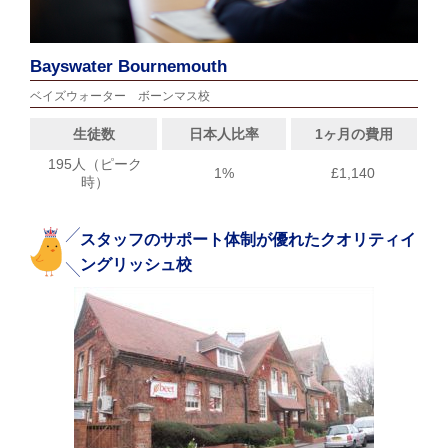
Bayswater Bournemouth
ベイズウォーター ボーンマス校
生徒数
日本人比率
1ヶ月の費用
195人（ピーク
1%
£1,140
時）
スタッフのサポート体制が優れたクオリティイ
ングリッシュ校