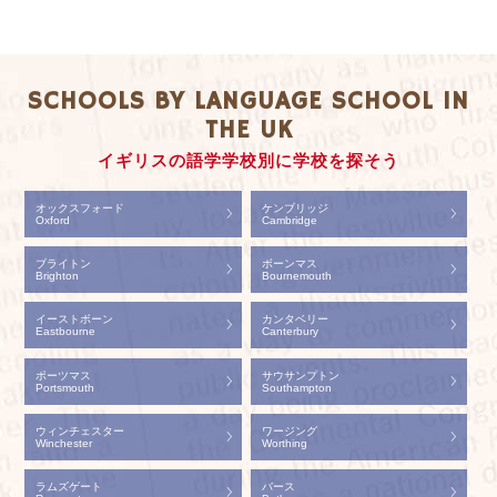
SCHOOLS BY LANGUAGE SCHOOL IN
THE UK
イギリスの語学学校別に学校を探そう
オックスフォード
ケンブリッジ
Oxford
Cambridge
ブライトン
ボーンマス
Brighton
Bournemouth
イーストボーン
カンタベリー
Eastbourne
Canterbury
ポーツマス
サウサンプトン
Portsmouth
Southampton
ウィンチェスター
ワージング
Winchester
Worthing
ラムズゲート
バース