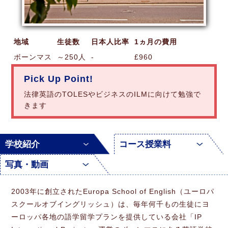
地域
生徒数
日本人比率
1ヵ月の費用
ボーンマス
～250人
-
£960
Pick Up Point!
法律英語のTOLESやビジネスのILMに向けて勉強で
きます
学校紹介
コース授業料
写真・動画
2003年に創立されたEuropa School of English（ユーロパ
スクールオブイングリッシュ）は、毎年何千もの生徒にヨ
ーロッパ各地の語学留学プランを提供している会社「IP