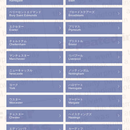
Ramsgate
Bath
ベリーセントエドマンド
ブロードステアーズ
Bury Saint Edmunds
Broadstairs
エクセター
プリマス
Exeter
Plymouth
チェルトナム
ブリストル
Cheltenham
Bristol
マンチェスター
リバプール
Manchester
Liverpool
ニューキャッスル
ノッティンガム
Newcastle
Nottingham
ヨーク
ハロゲート
York
Harrogate
ウスター
マーゲート
Worcester
Margate
チェスター
ヘイスティングズ
Chester
Hastings
エディンバラ
カーディフ