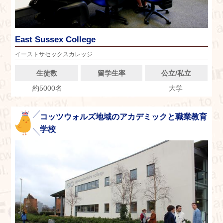
East Sussex College
イーストサセックスカレッジ
生徒数
留学生率
公立/私立
約5000名
大学
コッツウォルズ地域のアカデミックと職業教育
学校