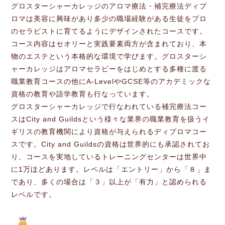
グロスターシャーカレッジのアロマ療法・補完療法ディプ
ロマは美容に興味があり多少の職場経験がある生徒をプロ
のセラピストに育てるようにデザインされたコースです。
コース内容はセオリーと実践要素両方が含まれており、本
物のエステという本格的な環境で学びます。グロスターシ
ャーカレッジはアロマセラピーをはじめとする多種に渡る
職業教育コースの他にA-LevelやGCSE等のアカデミックな
資格の教育や語学教育も行なっています。
グロスターシャーカレッジで行なわれている補完療法コー
スはCity and Guildsという様々な業界の職業教育を扱うイ
ギリスの教育機関により資格が与えられるディプロマコー
スです。City and Guildsの資格は世界的にも承認されてお
り、コースを実地しているトレーニングセンターは世界中
に1万ほどあります。レベルは「エントリー」から「８」ま
であり、多くの場合は「３」以上が「有力」と認められる
レベルです。