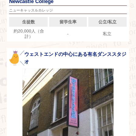
Newcastle College
ニューキャッスルカレッジ
生徒数
留学生率
公立/私立
約20,000人（合
-
私立
計）
ウェストエンドの中心にある有名ダンススタジ
オ