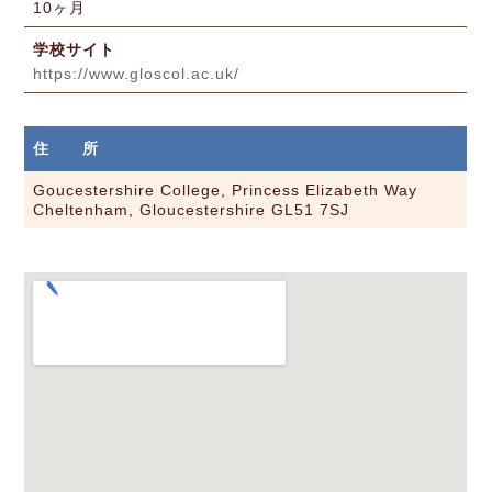
10ヶ月
学校サイト
https://www.gloscol.ac.uk/
住 所
Goucestershire College, Princess Elizabeth Way
Cheltenham, Gloucestershire GL51 7SJ