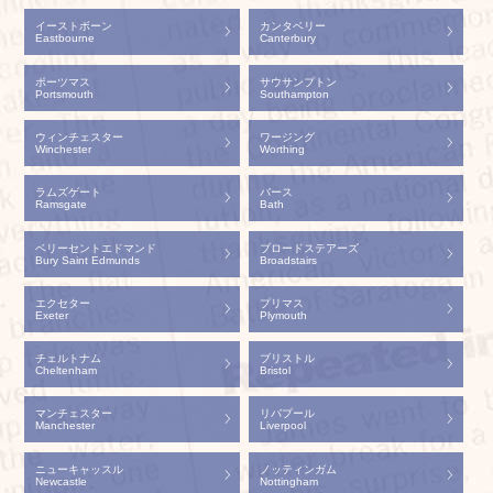
イーストボーン
カンタベリー
Eastbourne
Canterbury
ポーツマス
サウサンプトン
Portsmouth
Southampton
ウィンチェスター
ワージング
Winchester
Worthing
ラムズゲート
バース
Ramsgate
Bath
ベリーセントエドマンド
ブロードステアーズ
Bury Saint Edmunds
Broadstairs
エクセター
プリマス
Exeter
Plymouth
チェルトナム
ブリストル
Cheltenham
Bristol
マンチェスター
リバプール
Manchester
Liverpool
ニューキャッスル
ノッティンガム
Newcastle
Nottingham