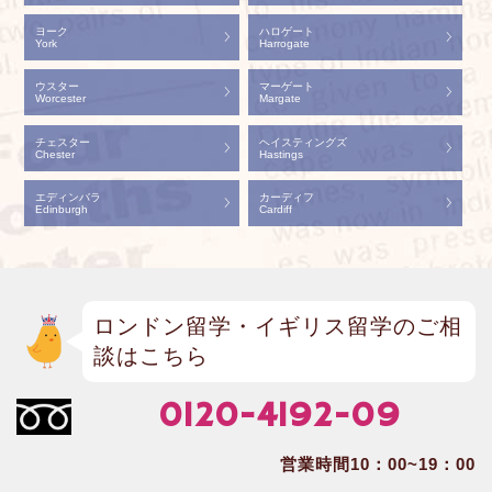
ヨーク
ハロゲート
York
Harrogate
ウスター
マーゲート
Worcester
Margate
チェスター
ヘイスティングズ
Chester
Hastings
エディンバラ
カーディフ
Edinburgh
Cardiff
ロンドン留学・イギリス留学のご相
談はこちら
0120-4192-09
営業時間10：00~19：00