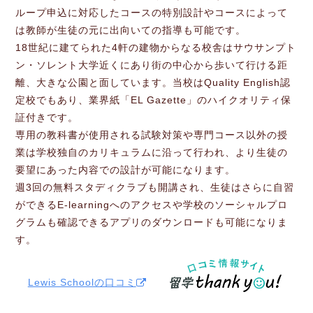
ループ申込に対応したコースの特別設計やコースによって
は教師が生徒の元に出向いての指導も可能です。
18世紀に建てられた4軒の建物からなる校舎はサウサンプト
ン・ソレント大学近くにあり街の中心から歩いて行ける距
離、大きな公園と面しています。当校はQuality English認
定校でもあり、業界紙「EL Gazette」のハイクオリティ保
証付きです。
専用の教科書が使用される試験対策や専門コース以外の授
業は学校独自のカリキュラムに沿って行われ、より生徒の
要望にあった内容での設計が可能になります。
週3回の無料スタディクラブも開講され、生徒はさらに自習
ができるE-learningへのアクセスや学校のソーシャルプロ
グラムも確認できるアプリのダウンロードも可能になりま
す。
Lewis Schoolの口コミ