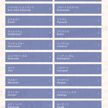
ベリーセントエドマンド
ブロードステアーズ
Bury Saint Edmunds
Broadstairs
エクセター
プリマス
Exeter
Plymouth
チェルトナム
ブリストル
Cheltenham
Bristol
マンチェスター
リバプール
Manchester
Liverpool
ニューキャッスル
ノッティンガム
Newcastle
Nottingham
ヨーク
ハロゲート
York
Harrogate
ウスター
マーゲート
Worcester
Margate
チェスター
ヘイスティングズ
Chester
Hastings
エディンバラ
カーディフ
Edinburgh
Cardiff