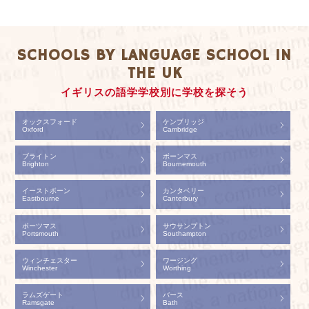
SCHOOLS BY LANGUAGE SCHOOL IN
THE UK
イギリスの語学学校別に学校を探そう
オックスフォード
ケンブリッジ
Oxford
Cambridge
ブライトン
ボーンマス
Brighton
Bournemouth
イーストボーン
カンタベリー
Eastbourne
Canterbury
ポーツマス
サウサンプトン
Portsmouth
Southampton
ウィンチェスター
ワージング
Winchester
Worthing
ラムズゲート
バース
Ramsgate
Bath