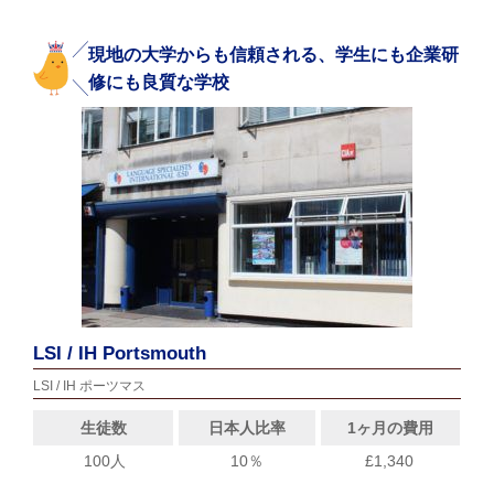
現地の大学からも信頼される、学生にも企業研
修にも良質な学校
LSI / IH Portsmouth
LSI / IH ポーツマス
生徒数
日本人比率
1ヶ月の費用
100人
10％
£1,340