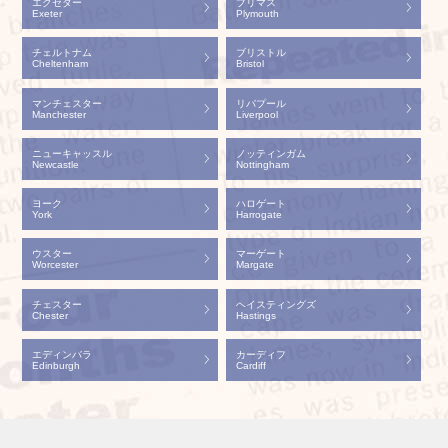
エクセター
プリマス
Exeter
Plymouth
チェルトナム
ブリストル
Cheltenham
Bristol
マンチェスター
リバプール
Manchester
Liverpool
ニューキャッスル
ノッティンガム
Newcastle
Nottingham
ヨーク
ハロゲート
York
Harrogate
ウスター
マーゲート
Worcester
Margate
チェスター
ヘイスティングズ
Chester
Hastings
エディンバラ
カーディフ
Edinburgh
Cardiff