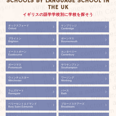
SCHOOLS BY LANGUAGE SCHOOL IN
THE UK
イギリスの語学学校別に学校を探そう
オックスフォード
ケンブリッジ
Oxford
Cambridge
ブライトン
ボーンマス
Brighton
Bournemouth
イーストボーン
カンタベリー
Eastbourne
Canterbury
ポーツマス
サウサンプトン
Portsmouth
Southampton
ウィンチェスター
ワージング
Winchester
Worthing
ラムズゲート
バース
Ramsgate
Bath
ベリーセントエドマンド
ブロードステアーズ
Bury Saint Edmunds
Broadstairs