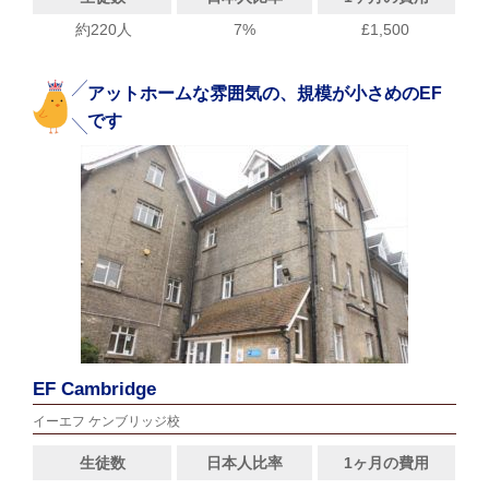
約220人
7%
£1,500
アットホームな雰囲気の、規模が小さめのEF
です
EF Cambridge
イーエフ ケンブリッジ校
生徒数
日本人比率
1ヶ月の費用