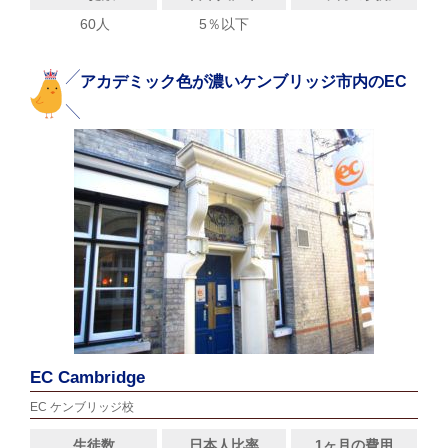
60人
5％以下
アカデミック色が濃いケンブリッジ市内のEC
EC Cambridge
EC ケンブリッジ校
生徒数
日本人比率
1ヶ月の費用