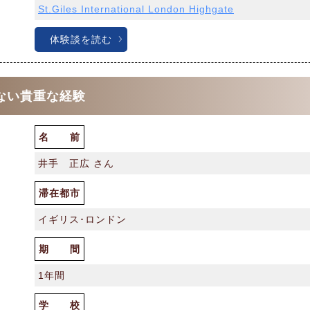
St.Giles International London Highgate
体験談を読む
ない貴重な経験
名 前
井手 正広 さん
滞在都市
イギリス･ロンドン
期 間
1年間
学 校