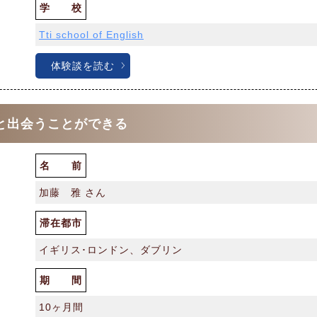
学 校
Tti school of English
体験談を読む
と出会うことができる
名 前
加藤 雅 さん
滞在都市
イギリス･ロンドン、ダブリン
期 間
10ヶ月間