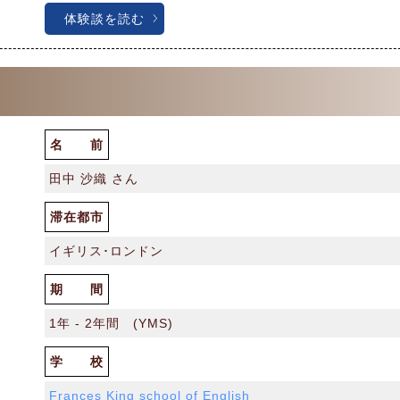
体験談を読む
名 前
田中 沙織 さん
滞在都市
イギリス･ロンドン
期 間
1年 - 2年間 (YMS)
学 校
Frances King school of English