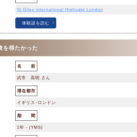
St Giles international Highgate London
体験談を読む
験を得たかった
名 前
武市 高明 さん
滞在都市
イギリス･ロンドン
期 間
1年 - (YMS)