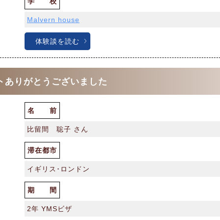
学 校
Malvern house
体験談を読む
トありがとうございました
名 前
比留間 聡子 さん
滞在都市
イギリス･ロンドン
期 間
2年 YMSビザ