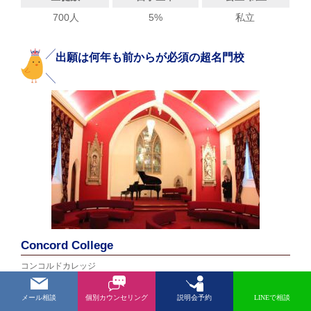
700人
5%
私立
出願は何年も前からが必須の超名門校
Concord College
コンコルドカレッジ
生徒数
留学生率
公立/私立
メール相談
個別カウンセリング
説明会予約
LINEで相談