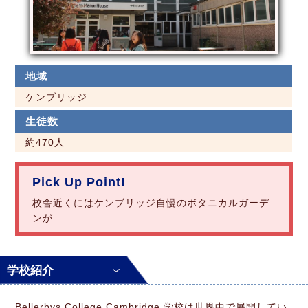
地域
ケンブリッジ
生徒数
約470人
Pick Up Point!
校舎近くにはケンブリッジ自慢のボタニカルガーデ
ンが
学校紹介
Bellerbys College Cambridge 学校は世界中で展開してい