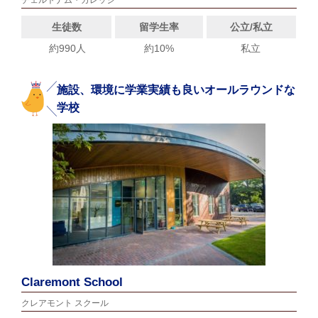
チェルトナム・カレッジ
生徒数
留学生率
公立/私立
約990人
約10%
私立
施設、環境に学業実績も良いオールラウンドな
学校
Claremont School
クレアモント スクール