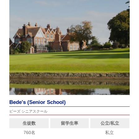
Bede's (Senior School)
ビーズ シニアスクール
生徒数
留学生率
公立/私立
760名
私立