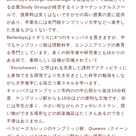
る企業Study Groupが経営するインターナショナルスクー
ルで、授業料は安くはないですがその高い授業の質に提供
があり、卒業生には名門校ケンブリッジ大学などへ進学し
た生徒も少なくないです。
Bellerbysはイギリスに4つのキャンパスを置きますが、中
でもケンブリッジ校は理数科学、エンジニアリングの教育
を専門としています。多くの科学者や研究者ともゆかりの
ある街で、素晴らしい設備が完備されていて
「Enrichment」と呼ばれる充実した課外アクティビティに
も参加できる環境でより生き生きとした科学の勉強をしな
がら大学進学にも役立つ素スキルを学べます。
キャンパスはケンブリッジ市内のの中心部から徒歩10分程
度、ケンブリッジ駅からも10分ほどの便利な立地です。街
には学生が多く、小さい街ながらカフェやレストラン、買
い物ができる場所などの娯楽施設はたくさんあるので全く
不便はありません。
ベラビーズカレッジのケンブリッジ校、Queens（クイーン