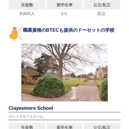
生徒数
留学生率
公立/私立
約600人
6％
私立
職業資格のBTECも提供のドーセットの学校
Clayesmore School
クレイズモアスクール
生徒数
留学生率
公立/私立