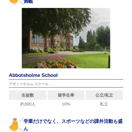
満載
Abbotsholme School
アボッツホルム スクール
生徒数
留学生率
公立/私立
約300人
10%
私立
学業だけでなく、スポーツなどの課外活動も盛
ん