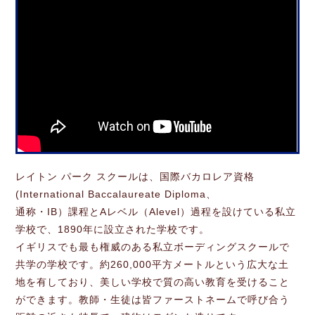
レイトン パーク スクールは、国際バカロレア資格
(International Baccalaureate Diploma、
通称・IB）課程とAレベル（Alevel）過程を設けている私立
学校で、1890年に設立された学校です。
イギリスでも最も権威のある私立ボーディングスクールで
共学の学校です。約260,000平方メートルという広大な土
地を有しており、美しい学校で質の高い教育を受けること
ができます。教師・生徒は皆ファーストネームで呼び合う