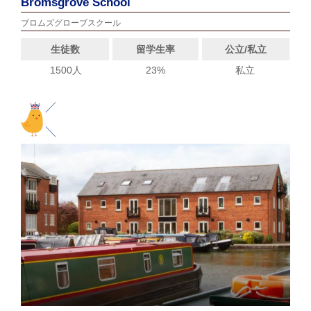
Bromsgrove School
ブロムズグローブスクール
生徒数
留学生率
公立/私立
1500人
23%
私立