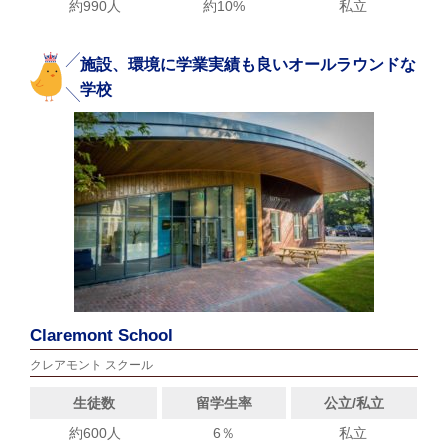
約990人
約10%
私立
施設、環境に学業実績も良いオールラウンドな
学校
Claremont School
クレアモント スクール
生徒数
留学生率
公立/私立
約600人
6％
私立