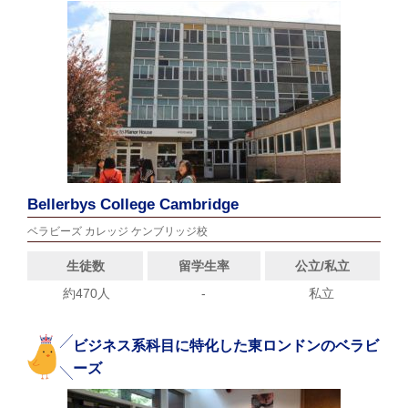
Bellerbys College Cambridge
ベラビーズ カレッジ ケンブリッジ校
生徒数
留学生率
公立/私立
約470人
-
私立
ビジネス系科目に特化した東ロンドンのベラビ
ーズ