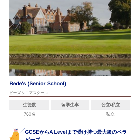
Bede's (Senior School)
ビーズ シニアスクール
生徒数
留学生率
公立/私立
760名
私立
GCSEからA Levelまで受け持つ最大級のベラ
ビーズ