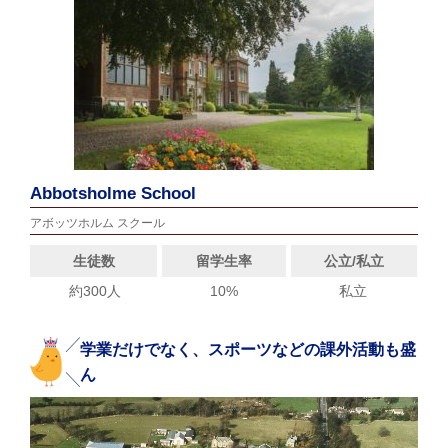
Abbotsholme School
アボッツホルム スクール
生徒数
留学生率
公立/私立
約300人
10%
私立
学業だけでなく、スポーツなどの課外活動も盛
ん