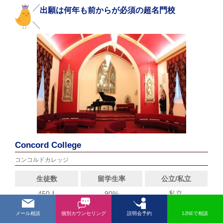
出願は何年も前からが必須の超名門校
Concord College
コンコルドカレッジ
生徒数
留学生率
公立/私立
450人
90%
私立
メール相談
個別カウンセリング
説明会予約
LINEで相談
学業とスポーツに力を入れているサフォーク州