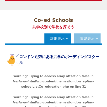
Co-ed Schools
共学校別で学校を探そう
詳細表示
簡易表示
ロンドン近郊にある共学のボーディングスクー
ル
Warning
: Trying to access array offset on false in
/var/www/html/wp-content/themes/london_sp/inc-
schoolListCo_education.php
on line
31
Warning
: Trying to access array offset on false in
/var/www/html/wp-content/themes/london_sp/inc-