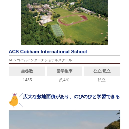
ACS Cobham International School
ACS コバムインターナショナルスクール
生徒数
留学生率
公立/私立
1485
約4％
私立
広大な敷地面積があり、のびのびと学習できる