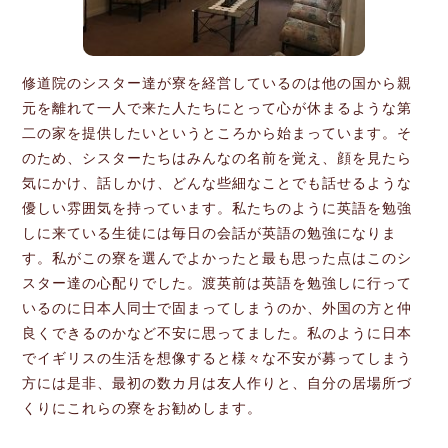
修道院のシスター達が寮を経営しているのは他の国から親
元を離れて一人で来た人たちにとって心が休まるような第
二の家を提供したいというところから始まっています。そ
のため、シスターたちはみんなの名前を覚え、顔を見たら
気にかけ、話しかけ、どんな些細なことでも話せるような
優しい雰囲気を持っています。私たちのように英語を勉強
しに来ている生徒には毎日の会話が英語の勉強になりま
す。私がこの寮を選んでよかったと最も思った点はこのシ
スター達の心配りでした。渡英前は英語を勉強しに行って
いるのに日本人同士で固まってしまうのか、外国の方と仲
良くできるのかなど不安に思ってました。私のように日本
でイギリスの生活を想像すると様々な不安が募ってしまう
方には是非、最初の数カ月は友人作りと、自分の居場所づ
くりにこれらの寮をお勧めします。