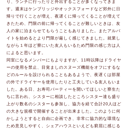
り、ランチに行ったりと外出することが多くなってきま
す。週末はケンブリッジやオックスフォードなど郊外に日
帰りで行くことが増え、夜遅くに帰ってくることが増えて
きたため、門限の前に帰ってくることが難しいときは、友
人の家に泊まらせてもらうこともありました。またアルバ
イトを始めるとより門限が厳しく感じてきました。就業し
ながら１年ほど寮にいた友人もいるため門限の感じ方は人
によると思います。
同室になるメンバーにもよりますが、11時以降はドライヤ
ーの使用を禁止、目覚ましのスヌーズ機能をオフにするな
どのルールを設けられることもあるようで、夜遅くは部屋
の外でドライヤーを使用したりと工夫している友人もいま
した。ある日、お寿司パーティーを開いてほしいと寮生た
ちに言われ、シスターに相談したところシスター達も盛り
上がり数名のシスターも参加し、協力を経て合計20人ほど
の大きな規模で開催することが出来ました。このように何
かしようとすると自由に企画でき、非常に協力的な環境な
ため意見しやすく、シェアハウスといえども窮屈に感じる