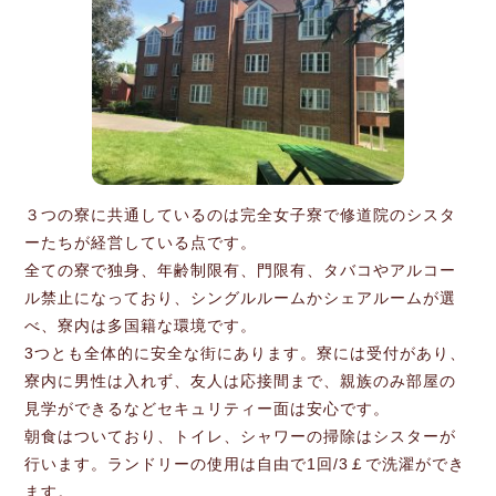
３つの寮に共通しているのは完全女子寮で修道院のシスタ
ーたちが経営している点です。
全ての寮で独身、年齢制限有、門限有、タバコやアルコー
ル禁止になっており、シングルルームかシェアルームが選
べ、寮内は多国籍な環境です。
3つとも全体的に安全な街にあります。寮には受付があり、
寮内に男性は入れず、友人は応接間まで、親族のみ部屋の
見学ができるなどセキュリティー面は安心です。
朝食はついており、トイレ、シャワーの掃除はシスターが
行います。ランドリーの使用は自由で1回/3￡で洗濯ができ
ます。