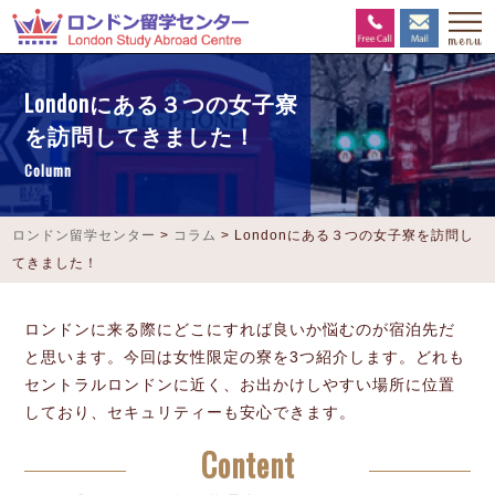
Londonにある３つの女子寮
を訪問してきました！
Column
ロンドン留学センター
>
コラム
>
Londonにある３つの女子寮を訪問し
てきました！
ロンドンに来る際にどこにすれば良いか悩むのが宿泊先だ
と思います。今回は女性限定の寮を3つ紹介します。どれも
セントラルロンドンに近く、お出かけしやすい場所に位置
しており、セキュリティーも安心できます。
Content