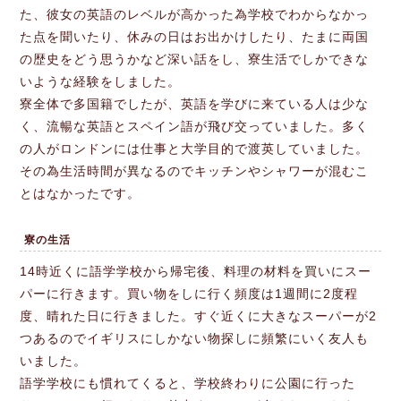
た、彼女の英語のレベルが高かった為学校でわからなかっ
た点を聞いたり、休みの日はお出かけしたり、たまに両国
の歴史をどう思うかなど深い話をし、寮生活でしかできな
いような経験をしました。
寮全体で多国籍でしたが、英語を学びに来ている人は少な
く、流暢な英語とスペイン語が飛び交っていました。多く
の人がロンドンには仕事と大学目的で渡英していました。
その為生活時間が異なるのでキッチンやシャワーが混むこ
とはなかったです。
寮の生活
14時近くに語学学校から帰宅後、料理の材料を買いにスー
パーに行きます。買い物をしに行く頻度は1週間に2度程
度、晴れた日に行きました。すぐ近くに大きなスーパーが2
つあるのでイギリスにしかない物探しに頻繁にいく友人も
いました。
語学学校にも慣れてくると、学校終わりに公園に行った