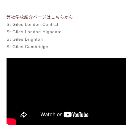
弊社学校紹介ページはこちらから ↓
St Giles London Central
St Giles London Highgate
St Giles Brighton
St Giles Cambridge