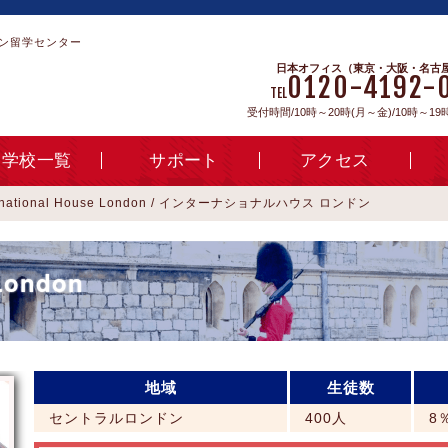
ン留学センター
日本オフィス（東京・大阪・名古
0120-4192-
TEL
受付時間/10時～20時(月～金)/10時～19
学校一覧
サポート
アクセス
ternational House London / インターナショナルハウス ロンドン
 London
地域
生徒数
セントラルロンドン
400人
8