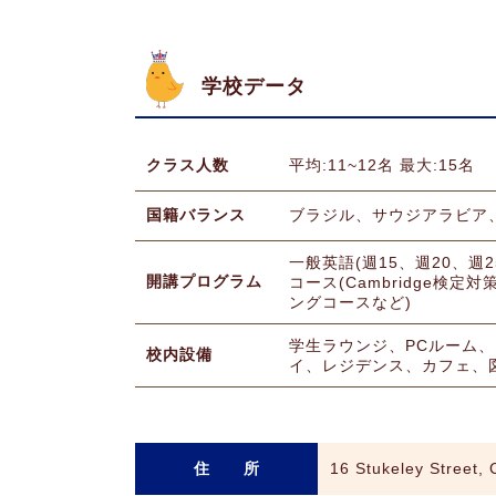
学校データ
クラス人数
平均:11~12名 最大:15名
国籍バランス
ブラジル、サウジアラビア、
一般英語(週15、週20、週2
開講プログラム
コース(Cambridge検
ングコースなど)
学生ラウンジ、PCルーム、フ
校内設備
イ、レジデンス、カフェ、
住 所
16 Stukeley Street