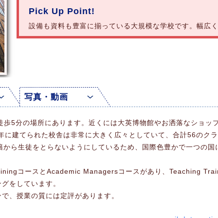
Pick Up Point!
設備も資料も豊富に揃っている大規模な学校です。幅広
写真・動画
はHolborn駅から徒歩5分の場所にあります。近くには大英博物館やお洒落
7年に建てられた校舎は非常に大きく広々としていて、合計56のク
国籍から生徒をとらないようにしているため、国際色豊かで一つの国
ainingコースとAcademic Managersコースがあり、Teachin
ニングをしています。
ンで、授業の質には定評があります。