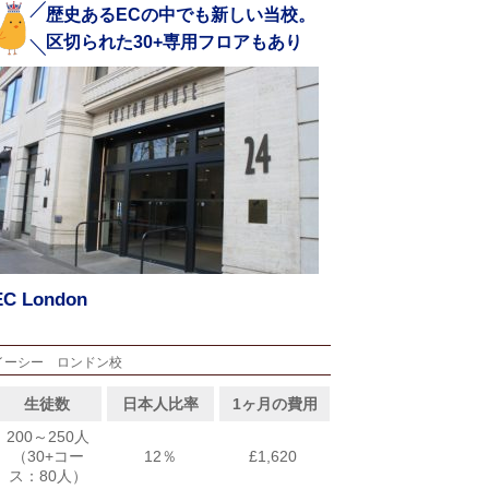
歴史あるECの中でも新しい当校。
区切られた30+専用フロアもあり
EC London
イーシー ロンドン校
生徒数
日本人比率
1ヶ月の費用
200～250人
（30+コー
12％
£1,620
ス：80人）