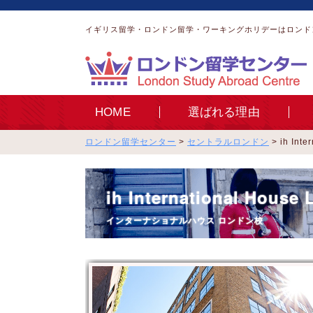
イギリス留学・ロンドン留学・ワーキングホリデーはロンド
HOME
選ばれる理由
ロンドン留学センター
>
セントラルロンドン
>
ih In
ih International House
インターナショナルハウス ロンドン校