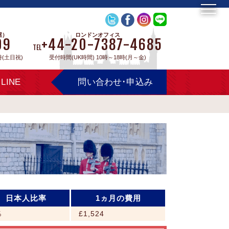
屋）
ロンドンオフィス
09
+44-20-7387-4685
TEL
時(土日祝)
受付時間(UK時間) 10時～18時(月～金)
LINE
問い合わせ･申込み
日本人比率
1ヵ月の費用
％
£1,524