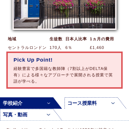
地域
生徒数
日本人比率
1ヵ月の費用
セントラルロンドン
170人
6％
£1,460
Pick Up Point!
経験豊富で多国籍な教師陣（7割以上がDELTA保
有）による様々なアプローチで展開される授業で英
語が学べる。
学校紹介
コース授業料
写真・動画