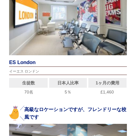
ES London
イーエス ロンドン
生徒数
日本人比率
1ヶ月の費用
70名
5％
£1,460
高級なロケーションですが、フレンドリーな校
風です