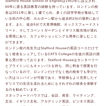
Stafford House School of Englishは1952年に設立され、
60年に渡る英語教育の経験を持っています。ロンドンの校
舎は2011年に新しく建てられ、多くの語学学校が集結して
いる街の中心部、ホルボーン駅から徒歩約2分の場所にあり
ます。また、徒歩5分で大英博物館、オックスフォードスト
リート、そしてコベントガーデンとイギリス観光地が巡れ
る環境にあり、カフェやショッピングも簡単に楽しむこと
ができます。
ロンドン校の先生方はStafford Houseの英語コースだけで
なく校舎をシェアしているCATS Collegeの生徒の英語の授
業も受け持っております。Stafford Houseはカンタベリー
とブライトンにもキャンパスを持ち、同じ料金で授業を行
なっているので、ロンドンだけでなく他の校舎でも学びた
い方はコンバインが可能であり、学校側もより充実したイ
ギリスでの生活を送れるためにもそれぞれの校舎を体験す
るのを勧めています。
スタッフォードハウスでは、会話、発音、ライティング、
文法、イギリス文化、アカデミック英語、ビジネス英語、