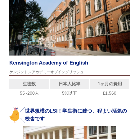
Kensington Academy of English
ケンジントンアカデミーオブイングリッシュ
生徒数
日本人比率
1ヶ月の費用
55~200人
5%以下
£1,560
世界規模のLSI！学生街に建つ、程よい活気の
校舎です