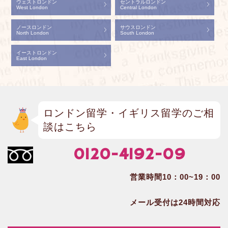
ウェストロンドン
セントラルロンドン
West London
Central London
ノースロンドン
サウスロンドン
North London
South London
イーストロンドン
East London
ロンドン留学・イギリス留学のご相
談はこちら
0120-4192-09
営業時間10：00~19：00
メール受付は24時間対応