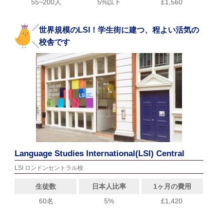
55~200人
5%以下
£1,560
世界規模のLSI！学生街に建つ、程よい活気の
校舎です
Language Studies International(LSI) Central
LSI ロンドンセントラル校
生徒数
日本人比率
1ヶ月の費用
60名
5%
£1,420