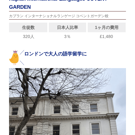
GARDEN
カプラン インターナショナルランゲージ コベントガーデン校
生徒数
日本人比率
1ヶ月の費用
320人
3％
£1,480
ロンドンで大人の語学留学に