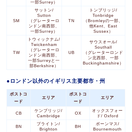
一部Surrey）
サットン/
トンブリッジ/
Sutton
Tonbridge
SM
（グレーターロ
TN
（Bromleyの一部、
ンドン南西部、
他Kent、East
一部Surrey）
Sussex）
トウィックナム/
サウスオール/
Twickenham
Southall
（グレーターロ
TW
UB
（グレーターロンド
ンドン南西部、
ン北西部、一部
一部Surreyと一
Buckinghamshire）
部Berkshire）
ロンドン以外のイギリス主要都市・州
ポストコ
ポストコ
エリア
エリア
ード
ード
ケンブリッジ/
オックスフォー
CB
OX
Cambridge
ド/ Oxford
ブライトン/
ボーンマス/
BN
BH
Brighton
Bournemouth